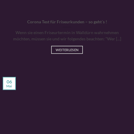
Corona Test für Friseurkunden – so geht´s !
Wenn sie einen Friseurtermin in Walldürn wahrnehmen
möchten, müssen sie und wir folgendes beachten: “Wer [...]
WEITERLESEN
06
Mai