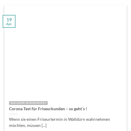
19
Apr.
WALLDÜRN WISSENSWERTES
Corona Test für Friseurkunden – so geht´s !
Wenn sie einen Friseurtermin in Walldürn wahrnehmen
möchten, müssen [...]