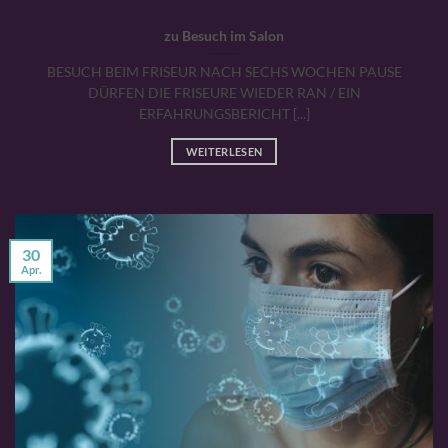
zu Besuch im Salon
BESUCH BEIM FRISEUR NACH SECHS WOCHEN PAUSE
DÜRFEN DIE FRISEURE WIEDER RAN / EIN
ERFAHRUNGSBERICHT [...]
WEITERLESEN
30
Apr.