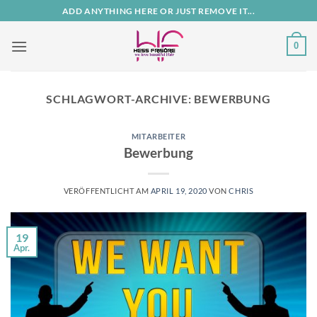
Zum
ADD ANYTHING HERE OR JUST REMOVE IT...
Inhalt
springen
0
SCHLAGWORT-ARCHIVE:
BEWERBUNG
MITARBEITER
Bewerbung
VERÖFFENTLICHT AM
APRIL 19, 2020
VON
CHRIS
19
Apr.